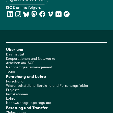
+49 69 707 69 19-0
ISOE online folgen:
Footer Main Navigation
Über uns
Das Institut
Kooperationen und Netzwerke
Arbeiten am ISOE
Nachhaltigkeitsmanagement
Team
Forschung und Lehre
Forschung
Wissenschaftliche Bereiche und Forschungsfelder
Projekte
Publikationen
Lehre
Nachwuchsgruppe regulate
Beratung und Transfer
Zielgruppen