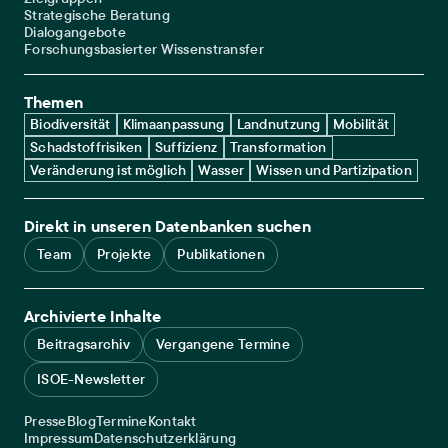
Strategische Beratung
Dialogangebote
Forschungsbasierter Wissenstransfer
Themen
Biodiversität
Klimaanpassung
Landnutzung
Mobilität
Schadstoffrisiken
Suffizienz
Transformation
Veränderung ist möglich
Wasser
Wissen und Partizipation
Direkt in unseren Datenbanken suchen
Team
Projekte
Publikationen
Archivierte Inhalte
Beitragsarchiv
Vergangene Termine
ISOE-Newsletter
Service navigation
Presse
Blog
Termine
Kontakt
Legal navigation
Impressum
Datenschutzerklärung