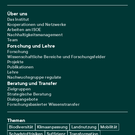
Footer Main Navigation
Über uns
Das Institut
Kooperationen und Netzwerke
Arbeiten am ISOE
Nachhaltigkeitsmanagement
Team
Forschung und Lehre
Forschung
Wissenschaftliche Bereiche und Forschungsfelder
Projekte
Publikationen
Lehre
Nachwuchsgruppe regulate
Beratung und Transfer
Zielgruppen
Strategische Beratung
Dialogangebote
Forschungsbasierter Wissenstransfer
Themen
Biodiversität
Klimaanpassung
Landnutzung
Mobilität
Schadstoffrisiken
Suffizienz
Transformation