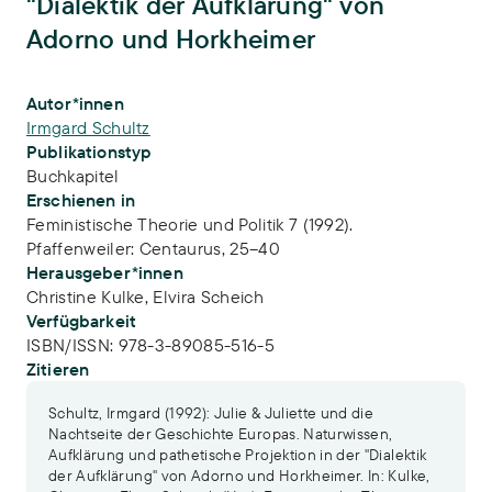
"Dialektik der Aufklärung" von
Adorno und Horkheimer
Publikations-Infos
Autor*innen
Irmgard Schultz
Publikationstyp
Buchkapitel
Erschienen in
Feministische Theorie und Politik 7 (1992).
Pfaffenweiler: Centaurus, 25–40
Herausgeber*innen
Christine Kulke,
Elvira Scheich
Verfügbarkeit
ISBN/ISSN:
978-3-89085-516-5
Zitieren
Schultz, Irmgard (1992): Julie & Juliette und die
Nachtseite der Geschichte Europas. Naturwissen,
Aufklärung und pathetische Projektion in der "Dialektik
der Aufklärung" von Adorno und Horkheimer. In: Kulke,