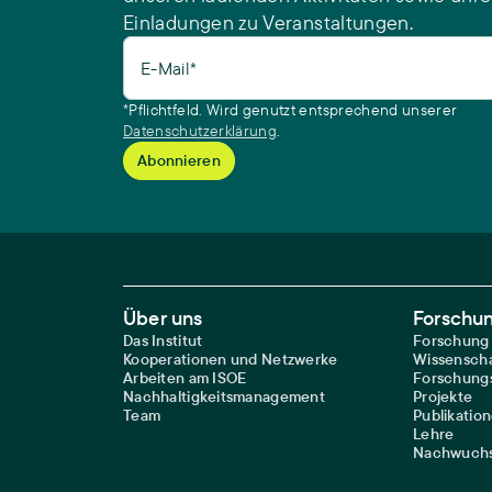
Einladungen zu Veranstaltungen.
E-Mail*
*Pflichtfeld. Wird genutzt entsprechend unserer
Datenschutzerklärung
.
Footer Main Navigation
Über uns
Forschu
Das Institut
Forschung
Kooperationen und Netzwerke
Wissenscha
Arbeiten am ISOE
Forschungs
Nachhaltigkeitsmanagement
Projekte
Team
Publikatio
Lehre
Nachwuchs