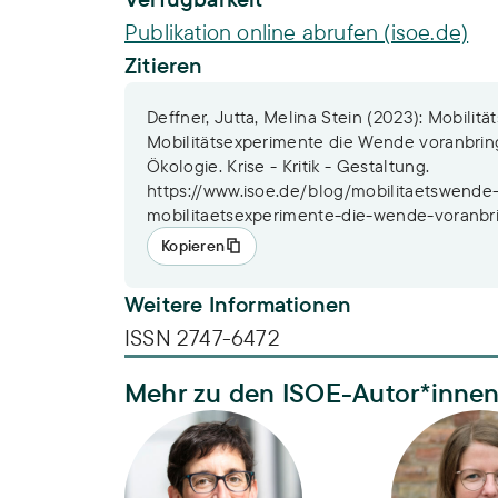
Publikation online abrufen (isoe.de)
Zitieren
Deffner, Jutta, Melina Stein (2023): Mobili
Mobilitätsexperimente die Wende voranbrin
Ökologie. Krise - Kritik - Gestaltung.
https://www.isoe.de/blog/mobilitaetswend
mobilitaetsexperimente-die-wende-voranbr
Kopieren
Weitere Informationen
ISSN 2747-6472
Mehr zu den ISOE-Autor*inne
Dr. Jutta Deffner
Melina Stei