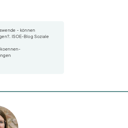
tätswende - können
gen?. ISOE-Blog Soziale
e-koennen-
ingen
n
n