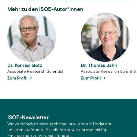
Mehr zu den ISOE-Autor*innen
Dr. Konrad Götz
Dr. Thomas Jahn
Dr. Konrad Götz
Dr. Thomas Jahn
Associate Research Scientist
Associate Research Scientist
Zum Profil
Zum Profil
ISOE-Newsletter
Wir verschicken etwa sechsmal pro Jahr ein Update zu
unseren laufenden Aktivitäten sowie unregelmäßig
Einladungen zu Veranstaltungen.