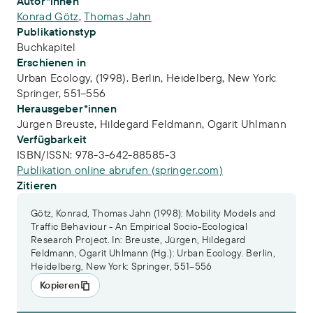
Publikations-Infos
Autor*innen
Konrad Götz
,
Thomas Jahn
Publikationstyp
Buchkapitel
Erschienen in
Urban Ecology, (1998). Berlin, Heidelberg, New York:
Springer, 551–556
Herausgeber*innen
Jürgen Breuste,
Hildegard Feldmann,
Ogarit Uhlmann
Verfügbarkeit
ISBN/ISSN:
978-3-642-88585-3
Publikation online abrufen (springer.com)
Zitieren
Götz, Konrad, Thomas Jahn (1998): Mobility Models and
Traffic Behaviour - An Empirical Socio-Ecological
Research Project. In: Breuste, Jürgen, Hildegard
Feldmann, Ogarit Uhlmann (Hg.): Urban Ecology. Berlin,
Heidelberg, New York: Springer, 551–556
Kopieren