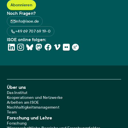
Noch Fragen?
info@isoe.de
+49 69 707 69 19-0
ISOE online folgen:
Footer Main Navigation
Über uns
Das Institut
Kooperationen und Netzwerke
Arbeiten am ISOE
Nachhaltigkeitsmanagement
Team
Forschung und Lehre
Forschung