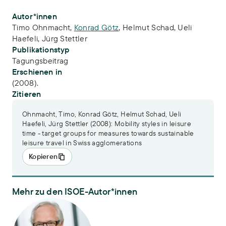
Publikations-Infos
Autor*innen
Timo Ohnmacht
,
Konrad Götz
,
Helmut Schad
,
Ueli
Haefeli
,
Jürg Stettler
Publikationstyp
Tagungsbeitrag
Erschienen in
(2008).
Zitieren
Ohnmacht, Timo, Konrad Götz, Helmut Schad, Ueli
Haefeli, Jürg Stettler (2008): Mobility styles in leisure
time - target groups for measures towards sustainable
leisure travel in Swiss agglomerations
Kopieren
Mehr zu den ISOE-Autor*innen
Dr. Konrad Götz