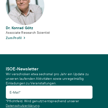
Dr. Konrad Götz
Associate Research Scientist
Zum Profil
ISOE-Newsletter
Wir verschicken etwa sechsmal pro Jahr ein Update zu
unseren laufenden Aktivitäten sowie unregelmäßig
Einladungen zu Veranstaltungen.
E-Mail*
*Pflichtfeld. Wird genutzt entsprechend unserer
Datenschutzerklärung
.