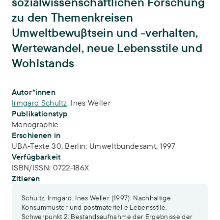
sozialwissenschaftlichen Forschung
zu den Themenkreisen
Umweltbewuβtsein und -verhalten,
Wertewandel, neue Lebensstile und
Wohlstands
Publikations-Infos
Autor*innen
Irmgard Schultz
,
Ines Weller
Publikationstyp
Monographie
Erschienen in
UBA-Texte 30, Berlin: Umweltbundesamt, 1997
Verfügbarkeit
ISBN/ISSN:
0722-186X
Zitieren
Schultz, Irmgard, Ines Weller (1997): Nachhaltige
Konsummuster und postmaterielle Lebensstile.
Schwerpunkt 2: Bestandsaufnahme der Ergebnisse der