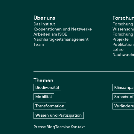
Footer Main Navigation
Über uns
Forschu
Das Institut
Forschung
Kooperationen und Netzwerke
Wissenscha
Arbeiten am ISOE
Forschungs
Nachhaltigkeitsmanagement
Projekte
Team
Publikatio
Lehre
Nachwuchs
Themen
Biodiversität
Klimaanpa
Mobilität
Schadstof
Transformation
Veränderu
Wissen und Partizipation
Presse
Blog
Termine
Kontakt
Service navigation