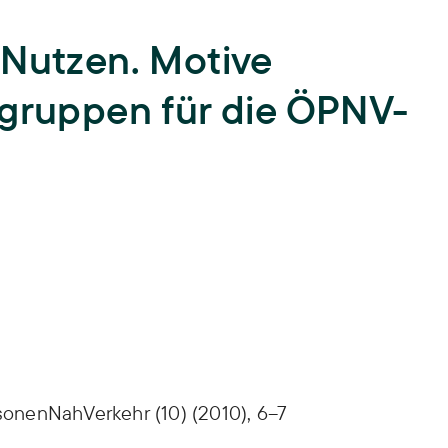
Lehre
 Nutzen. Motive
Hochschullehre und
Biodiversität
Nachwuchsbildung,
lgruppen für die ÖPNV-
Lehrende,
Lehrveranstaltungen,
Landnutzung
Abschlussarbeiten,
ISOE-Lecture
Schadstoffrisiken
Nachwuchsgruppe regulate
Transformation
Wissen und Partizipation
onenNahVerkehr (10) (2010), 6–7