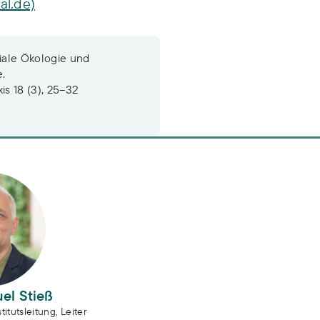
al.de)
iale Ökologie und
e.
s 18 (3), 25–32
n
l Stieß
el Stieß
titutsleitung, Leiter