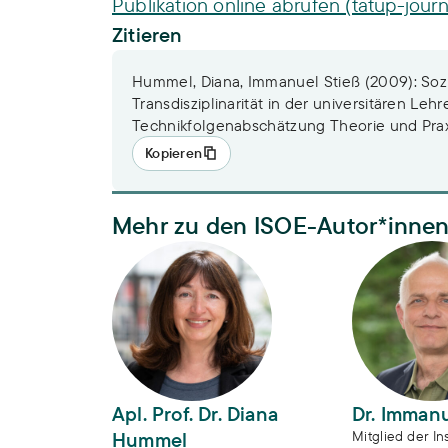
Publikation online abrufen (tatup-journ
Zitieren
Hummel, Diana, Immanuel Stieß (2009): Soz
Transdisziplinarität in der universitären Lehr
Technikfolgenabschätzung Theorie und Praxi
Kopieren
Mehr zu den ISOE-Autor*inne
Apl. Prof. Dr. Diana Hummel
Dr. Immanue
Apl. Prof. Dr. Diana
Dr. Immanu
Hummel
Mitglied der Ins