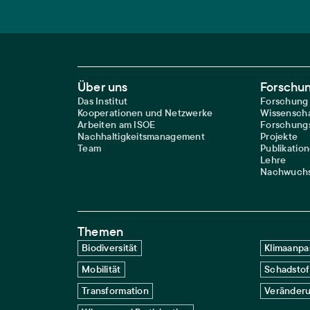
Footer Main Navigation
Über uns
Forschu
Das Institut
Forschung
Kooperationen und Netzwerke
Wissenscha
Arbeiten am ISOE
Forschungs
Nachhaltigkeitsmanagement
Projekte
Team
Publikatio
Lehre
Nachwuchs
Themen
Biodiversität
Klimaanpa
Mobilität
Schadstof
Transformation
Veränderu