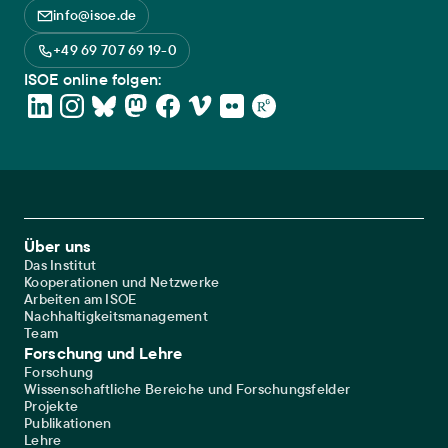
info@isoe.de
+49 69 707 69 19-0
ISOE online folgen:
Footer Main Navigation
Über uns
Das Institut
Kooperationen und Netzwerke
Arbeiten am ISOE
Nachhaltigkeitsmanagement
Team
Forschung und Lehre
Forschung
Wissenschaftliche Bereiche und Forschungsfelder
Projekte
Publikationen
Lehre