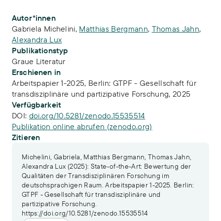
Publikations-Infos
Autor*innen
Gabriela Michelini
,
Matthias Bergmann
,
Thomas Jahn
,
Alexandra Lux
Publikationstyp
Graue Literatur
Erschienen in
Arbeitspapier 1-2025, Berlin: GTPF - Gesellschaft für
transdisziplinäre und partizipative Forschung, 2025
Verfügbarkeit
DOI:
doi.org/10.5281/zenodo.15535514
Publikation online abrufen (zenodo.org)
Zitieren
Michelini, Gabriela, Matthias Bergmann, Thomas Jahn,
Alexandra Lux (2025): State-of-the-Art: Bewertung der
Qualitäten der Transdisziplinären Forschung im
deutschsprachigen Raum. Arbeitspapier 1-2025. Berlin:
GTPF - Gesellschaft für transdisziplinäre und
partizipative Forschung.
https://doi.org/10.5281/zenodo.15535514