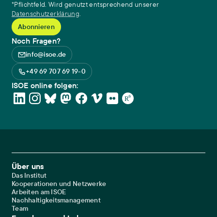
*Pflichtfeld. Wird genutzt entsprechend unserer
Datenschutzerklärung
.
Noch Fragen?
info@isoe.de
+49 69 707 69 19-0
ISOE online folgen:
Footer Main Navigation
Über uns
Das Institut
Kooperationen und Netzwerke
Arbeiten am ISOE
Nachhaltigkeitsmanagement
Team