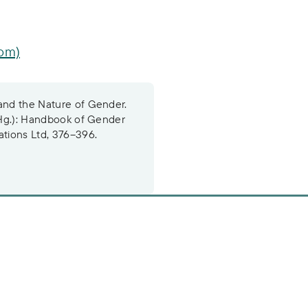
com)
 and the Nature of Gender.
 (Hg.): Handbook of Gender
tions Ltd, 376–396.
n