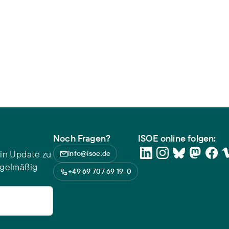
Noch Fragen?
ISOE online folgen:
in Update zu
info@isoe.de
egelmäßig
+49 69 707 69 19-0