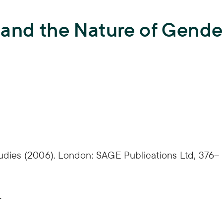
Lehre
 and the Nature of Gende
Hochschullehre und
Biodiversität
Nachwuchsbildung,
Lehrende,
Lehrveranstaltungen,
Landnutzung
Abschlussarbeiten,
ISOE-Lecture
Schadstoffrisiken
Nachwuchsgruppe regulate
Transformation
Wissen und Partizipation
ies (2006). London: SAGE Publications Ltd, 376–
r