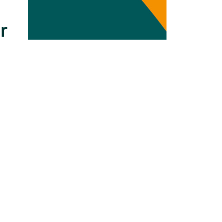
Transdisziplinarität
r
Klimaanpassung
Mobilität
Suffizienz
Wasser