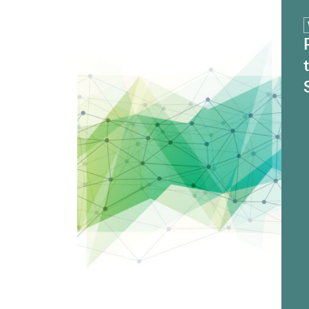
Plattform tdAcademy für transdisziplinär