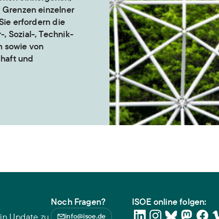
r Grenzen einzelner
Sie erfordern die
, Sozial-, Technik-
n sowie von
chaft und
Noch Fragen?
ISOE online folgen:
in Update zu
info@isoe.de