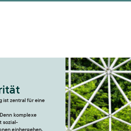
ität
ist zentral für eine
. Denn komplexe
 sozial-
onen einhergehen,