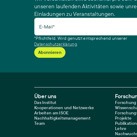
unseren laufenden Aktivitäten sowie unr
Einladungen zu Veranstaltungen.
E-Mail*
*Pflichtfeld. Wird genutzt entsprechend unserer
Datenschutzerklärung
.
Footer Main Navigation
Über uns
Forschu
Das Institut
Forschung
Kooperationen und Netzwerke
Wissenscha
Arbeiten am ISOE
Forschungs
Nachhaltigkeitsmanagement
Projekte
Team
Publikatio
Lehre
Nachwuchs