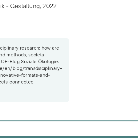
tik - Gestaltung, 2022
sciplinary research: how are
nd methods, societal
ISOE-Blog Soziale Ökologie.
.de/en/blog/transdisciplinary-
novative-formats-and-
fects-connected