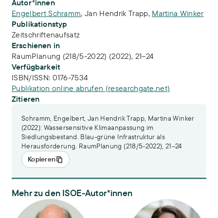
Publikations-Infos
Autor*innen
Engelbert Schramm
,
Jan Hendrik Trapp
,
Martina Winker
Publikationstyp
Zeitschriftenaufsatz
Erschienen in
RaumPlanung (218/5-2022) (2022), 21–24
Verfügbarkeit
ISBN/ISSN:
0176-7534
Publikation online abrufen (researchgate.net)
Zitieren
Schramm, Engelbert, Jan Hendrik Trapp, Martina Winker
(2022): Wassersensitive Klimaanpassung im
Siedlungsbestand. Blau-grüne Infrastruktur als
Herausforderung. RaumPlanung (218/5-2022), 21–24
Kopieren
Mehr zu den ISOE-Autor*innen
Dr. Engelbert Schramm
Dr.-Ing. Martina Winker