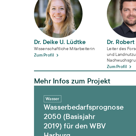
Dr. Deike U. Lüdtke
Dr. Robert
Wissenschaftliche Mitarbeiterin
Leiter des For
und Landnutzun
Zum Profil
Nachwuchsgru
Zum Profil
Mehr Infos zum Projekt
Wasserbedarfsprognose 2050 (Basisjahr 
Wasser
Wasserbedarfsprognose
2050 (Basisjahr
2019) für den WBV
Harburg