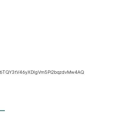
=nV6TQY3tV46yXDlgVm5Pi2bqzdvMw4AQ