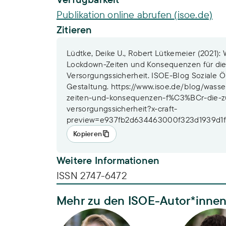
Publikation online abrufen (isoe.de)
Zitieren
Lüdtke, Deike U., Robert Lütkemeier (2021):
Lockdown-Zeiten und Konsequenzen für die
Versorgungssicherheit. ISOE-Blog Soziale Ökol
Gestaltung. https://www.isoe.de/blog/wass
zeiten-und-konsequenzen-f%C3%BCr-die-
versorgungssicherheit?x-craft-
preview=e937fb2d634463000f323d1939d1
Kopieren
Weitere Informationen
ISSN 2747-6472
Mehr zu den ISOE-Autor*inne
Dr. Deike U. Lüdtke
Dr. Robert 