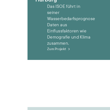
Das ISOE führt in
seiner
Wasserbedarfsprognose
Daten aus
Einflussfaktoren wie
Demografie und Klima
zusammen.
Zum Projekt