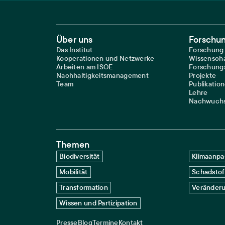
Footer Main Navigation
Über uns
Forschu
Das Institut
Forschung
Kooperationen und Netzwerke
Wissenscha
Arbeiten am ISOE
Forschungs
Nachhaltigkeitsmanagement
Projekte
Team
Publikatio
Lehre
Nachwuchs
Themen
Biodiversität
Klimaanpa
Mobilität
Schadstof
Transformation
Veränderu
Wissen und Partizipation
Presse
Blog
Termine
Kontakt
Service navigation