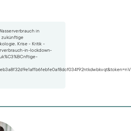
 Wasserverbrauch in
 zukünftige
ogie. Krise - Kritik -
erverbrauch-in-lockdown-
zuk%C3%BCnftige-
feb3a8f32d9e1affb6febfe0af8dcf034f92ntkdwbkvqt&token
n
Lütkemeier