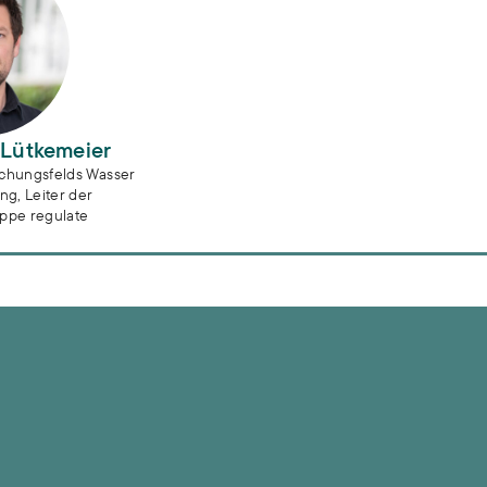
 Lütkemeier
schungsfelds Wasser
g, Leiter der
ppe regulate
2019) für den WBV Harburg