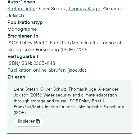
Publikations-Infos
Autor*innen
Stefan Liehr
,
Oliver Schulz
,
Thomas Kluge
,
Alexander
Jokisch
Publikationstyp
Monographie
Erschienen in
ISOE Policy Brief 1, Frankfurt/Main: Institut für sozial-
ökologische Forschung (ISOE), 2015
Verfügbarkeit
ISBN/ISSN:
2365-1148
Publikation online abrufen (isoe.de)
Zitieren
Liehr, Stefan, Oliver Schulz, Thomas Kluge, Alexander
Jokisch (2015): Water security and climate adaptation
through storage and reuse. ISOE Policy Brief 1.
Frankfurt/Main: Institut für sozial-ökologische Forschung
(ISOE)
Kopieren