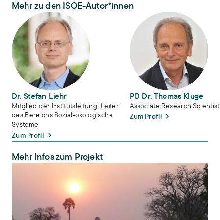
Mehr zu den ISOE-Autor*innen
Dr. Stefan Liehr
PD Dr. Thomas Kluge
Dr. Stefan Liehr
PD Dr. Thomas Kluge
Mitglied der Institutsleitung, Leiter
Associate Research Scientist
des Bereichs Sozial-ökologische
Zum Profil
Systeme
Zum Profil
Mehr Infos zum Projekt
CuveWaters – Integriertes Wasserressourcen-Management in Nam