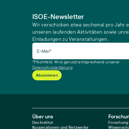
ISOE-Newsletter
Wir verschicken etwa sechsmal pro Jahr e
unseren laufenden Aktivitäten sowie unr
Einladungen zu Veranstaltungen.
E-Mail*
*Pflichtfeld. Wird genutzt entsprechend unserer
Datenschutzerklärung
.
Footer Main Navigation
Über uns
Forschu
Das Institut
Forschung
Kooperationen und Netzwerke
Wissenscha