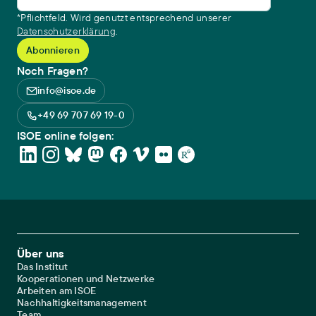
*Pflichtfeld. Wird genutzt entsprechend unserer
Datenschutzerklärung
.
Noch Fragen?
info@isoe.de
+49 69 707 69 19-0
ISOE online folgen:
Footer Main Navigation
Über uns
Das Institut
Kooperationen und Netzwerke
Arbeiten am ISOE
Nachhaltigkeitsmanagement
Team