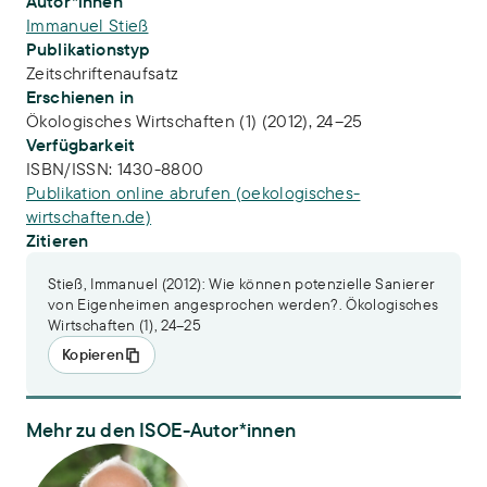
Publikations-Infos
Autor*innen
Immanuel Stieß
Publikationstyp
Zeitschriftenaufsatz
Erschienen in
Ökologisches Wirtschaften (1) (2012), 24–25
Verfügbarkeit
ISBN/ISSN:
1430-8800
Publikation online abrufen (oekologisches-
wirtschaften.de)
Zitieren
Stieß, Immanuel (2012): Wie können potenzielle Sanierer
von Eigenheimen angesprochen werden?. Ökologisches
Wirtschaften (1), 24–25
Kopieren
Mehr zu den ISOE-Autor*innen
Dr. Immanuel Stieß