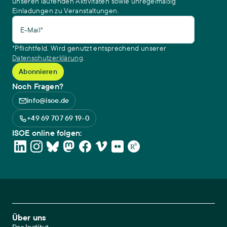
unseren laufenden Aktivitäten sowie unregelmäßig
Einladungen zu Veranstaltungen.
E-Mail*
*Pflichtfeld. Wird genutzt entsprechend unserer
Datenschutzerklärung
.
Noch Fragen?
info@isoe.de
+49 69 707 69 19-0
ISOE online folgen:
Footer Main Navigation
Über uns