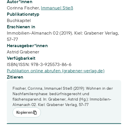
Publikations-Infos
Autor*innen
Corinna Fischer
,
Immanuel Stieß
Publikationstyp
Buchkapitel
Erschienen in
Immobilien-Almanach 02 (2019). Kiel: Grabener Verlag,
57–77
Herausgeber*innen
Astrid Grabener
Verfügbarkeit
ISBN/ISSN:
978-3-925573-86-6
Publikation online abrufen (grabener-verlag.de)
Zitieren
Fischer, Corinna, Immanuel Stieß (2019): Wohnen in der
Nachfamilienphase: bedürfnisgerecht und
flächensparend. In: Grabener, Astrid (Hg.): Immobilien-
Almanach 02. Kiel: Grabener Verlag, 57–77
Kopieren