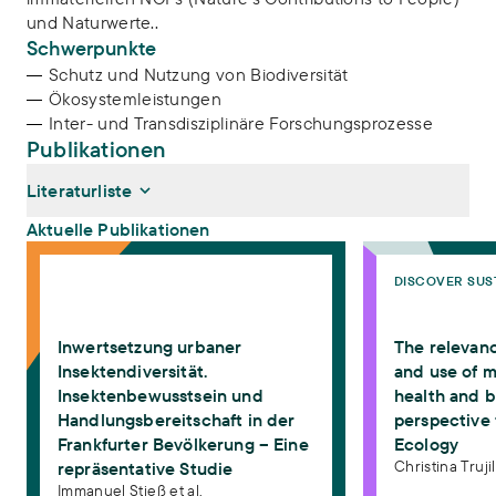
und Naturwerte..
Schwerpunkte
Schutz und Nutzung von Biodiversität
Ökosystemleistungen
Inter- und Transdisziplinäre Forschungsprozesse
Publikationen
Literaturliste
Aktuelle Publikationen
Inwertsetzung urbaner Insektendiversität. Insektenbewusstsein und
The relevance of k
DISCOVER SUS
Stieß, Immanuel, Georg Sunderer, Christina Trujillo Frede,
Gustav Glock Brown, Sophie Peter, Melina Stein, Marion
Mehring (2026):
Inwertsetzung urbaner Insektendiversität.
Inwertsetzung urbaner
The relevan
Insektenbewusstsein und Handlungsbereitschaft in der
Frankfurter Bevölkerung – Eine repräsentative Studie
.
Insektendiversität.
and use of m
Frankfurt am Main: Institut für sozial-ökologische Forschung
Insektenbewusstsein und
health and b
(ISOE). https://doi.org/10.5281/zenodo.17750757
Handlungsbereitschaft in der
perspective 
Trujillo Frede, Christina, Ina Danquah, Thomas Friedrich,
Frankfurter Bevölkerung – Eine
Ecology
Albrecht Jahn, Ilona Leyer, Marion Mehring, Eva Mosner, Diana
Christina Trujil
repräsentative Studie
Hummel (2025):
The relevance of knowledge and use of
Immanuel Stieß et al.
medicinal plants for health and biodiversity: a perspective from