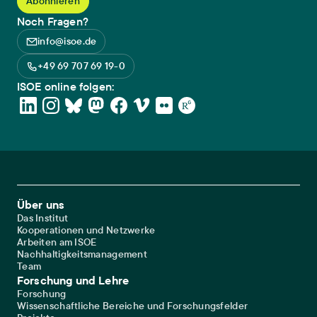
Noch Fragen?
info@isoe.de
+49 69 707 69 19-0
ISOE online folgen:
Footer Main Navigation
Über uns
Das Institut
Kooperationen und Netzwerke
Arbeiten am ISOE
Nachhaltigkeitsmanagement
Team
Forschung und Lehre
Forschung
Wissenschaftliche Bereiche und Forschungsfelder