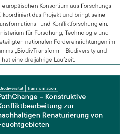
m europäischen Konsortium aus Forschungs-
koordiniert das Projekt und bringt seine
ransformations- und Konfliktforschung ein.
isterium für Forschung, Technologie und
teiligten nationalen Fördereinrichtungen im
mms „BiodivTransform – Biodiversity and
at eine dreijährige Laufzeit.
eitung zur nachhaltigen Renaturierung von Feuchtgebi
Biodiversität
Transformation
PathChange – Konstruktive
Konfliktbearbeitung zur
nachhaltigen Renaturierung von
Feuchtgebieten