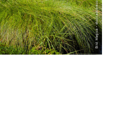
Bild: Magica - stock.adobe.com
Transdisziplinarität
Klimaanpassung
Mobilität
Suffizienz
Wasser