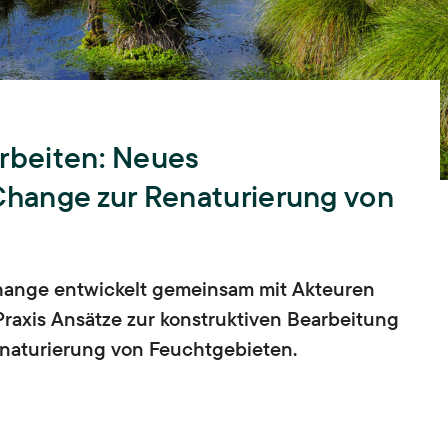
Lehre
Hochschullehre und
Biodiversität
Nachwuchsbildung,
Lehrende,
Lehrveranstaltungen,
Landnutzung
Abschlussarbeiten,
ISOE-Lecture
arbeiten: Neues
Schadstoffrisiken
Nachwuchsgruppe regulate
hange zur Renaturierung von
Transformation
hange entwickelt gemeinsam mit Akteuren
Wissen und Partizipation
 Praxis Ansätze zur konstruktiven Bearbeitung
enaturierung von Feuchtgebieten.