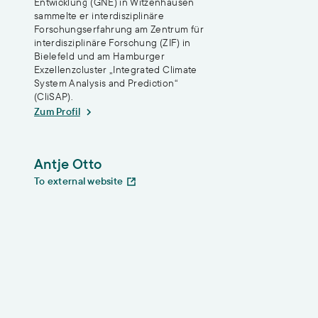
Entwicklung (GNE) in Witzenhausen
sammelte er interdisziplinäre
Forschungserfahrung am Zentrum für
interdisziplinäre Forschung (ZIF) in
Bielefeld und am Hamburger
Exzellenzcluster „Integrated Climate
System Analysis and Prediction“
(CliSAP).
Zum Profil
Antje Otto
To external website