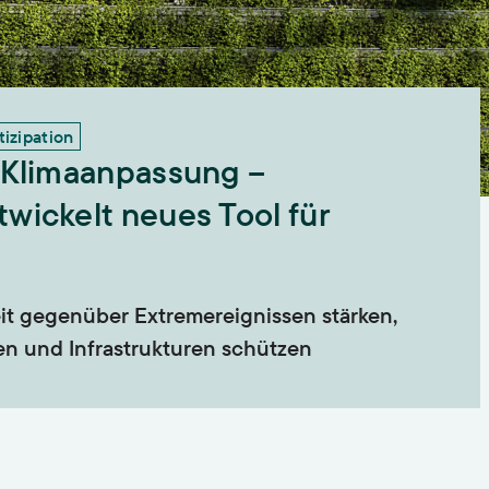
Lehre
Hochschullehre und
Biodiversität
Nachwuchsbildung,
Lehrende,
Lehrveranstaltungen,
izipation
Landnutzung
Abschlussarbeiten,
ISOE-Lecture
t Klimaanpassung –
Schadstoffrisiken
Nachwuchsgruppe regulate
wickelt neues Tool für
Transformation
it gegenüber Extremereignissen stärken,
Wissen und Partizipation
n und Infrastrukturen schützen