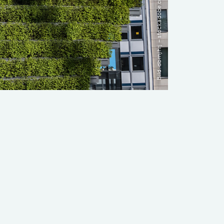
Bild: dbrnjhrj – stock.adobe.com
Transdisziplinarität
Klimaanpassung
Mobilität
Suffizienz
Wasser