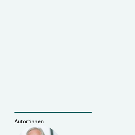
Transdisziplinarität
Klimaanpassung
Mobilität
Suffizienz
Wasser
Autor*innen