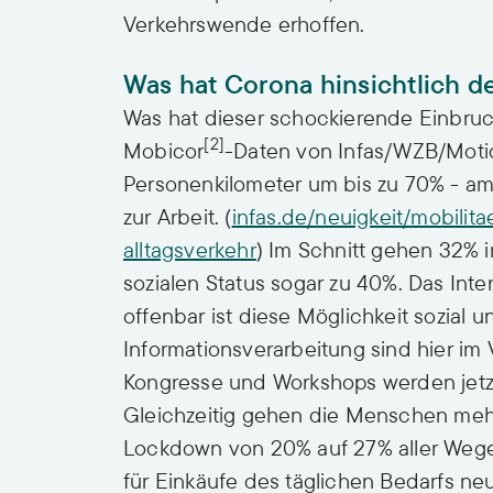
Verkehrswende erhoffen.
Was hat Corona hinsichtlich d
Was hat dieser schockierende Einbruch
[2]
Mobicor
-Daten von Infas/WZB/Motio
Personenkilometer um bis zu 70% - a
zur Arbeit. (
infas.de/neuigkeit/mobilit
alltagsverkehr
) Im Schnitt gehen 32% 
sozialen Status sogar zu 40%. Das Inte
offenbar ist diese Möglichkeit sozial u
Informationsverarbeitung sind hier im V
Kongresse und Workshops werden jetzt 
Gleichzeitig gehen die Menschen mehr 
Lockdown von 20% auf 27% aller Wege.
für Einkäufe des täglichen Bedarfs ne