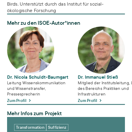
Birds. Unterstützt durch das Institut für sozial-
ökologische Forschung
Mehr zu den ISOE-Autor*innen
Dr. Nicola Schuldt-Baumgart
Dr. Immanuel Stieß
Dr. Nicola Schuldt-Baumgart
Dr. Immanuel Stieß
Leitung Wissenskommunikation
Mitglied der Institutsleitung, 
und Wissenstransfer,
des Bereichs Praktiken und
Pressesprecherin
Infrastrukturen
Zum Profil
Zum Profil
Mehr Infos zum Projekt
Kommunikationskampagnen für nachhaltigen Konsum und gesellsch
Transformation
Suffizienz