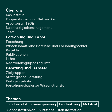
Footer Main Navigation
Über uns
Das Institut
Kooperationen und Netzwerke
Arbeiten am ISOE
Nachhaltigkeitsmanagement
Team
Forschung und Lehre
Forschung
Wissenschaftliche Bereiche und Forschungsfelder
Projekte
Publikationen
Lehre
Nachwuchsgruppe regulate
Beratung und Transfer
Zielgruppen
Strategische Beratung
Dialogangebote
Forschungsbasierter Wissenstransfer
Themen
Biodiversität
Klimaanpassung
Landnutzung
Mobilität
Schadstoffrisiken
Suffizienz
Transformation