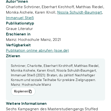
Publikations-Infos
Autor*innen
Charlotte Schröner
,
Eberhart Kirchhoff
,
Matthias Riedel
,
Monika Aichele
,
Karen Knoll
,
Nicola Schuldt-Baumgart
,
Immanuel Stieß
Publikationstyp
Graue Literatur
Erschienen in
Mainz: Hochschule Mainz, 2021
Verfügbarkeit
Publikation online abrufen (isoe.de)
Zitieren
Schröner, Charlotte, Eberhart Kirchhoff, Matthias Riedel,
Monika Aichele, Karen Knoll, Nicola Schuldt-Baumgart,
Immanuel Stieß (2021): Bratan, du zählst! Nachhaltiger
Konsum und soziale Teilhabe für prekäre Zielgruppen.
Mainz: Hochschule Mainz
Kopieren
Weitere Informationen
Sechs Kampagnen des Masterstudiengangs Stuffed