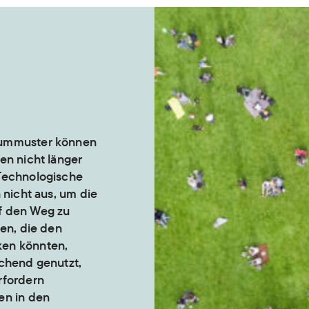
summuster können
en nicht länger
Technologische
 nicht aus, um die
f den Weg zu
nen, die den
en könnten,
ichend genutzt,
rfordern
en in den