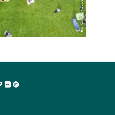
Bild: watman – stock.adobe.com