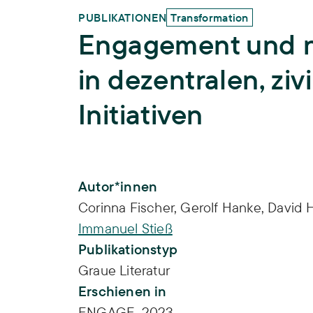
PUBLIKATIONEN
Transformation
Engagement und n
in dezentralen, ziv
Initiativen
Publikations-Infos
Autor*innen
Corinna Fischer
,
Gerolf Hanke
,
David 
Immanuel Stieß
Publikationstyp
Graue Literatur
Erschienen in
ENGAGE, 2023