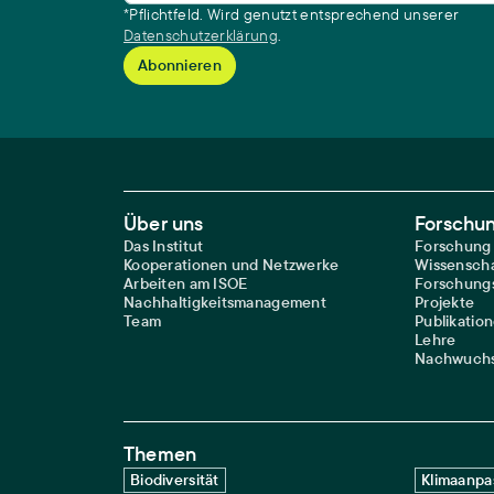
*Pflichtfeld. Wird genutzt entsprechend unserer
Datenschutzerklärung
.
Footer Main Navigation
Über uns
Forschu
Das Institut
Forschung
Kooperationen und Netzwerke
Wissenscha
Arbeiten am ISOE
Forschungs
Nachhaltigkeitsmanagement
Projekte
Team
Publikatio
Lehre
Nachwuchs
Themen
Biodiversität
Klimaanpa