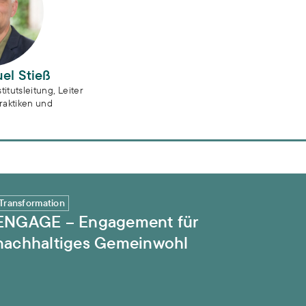
el Stieß
titutsleitung, Leiter
raktiken und
 Gemeinwohl
Transformation
ENGAGE – Engagement für
nachhaltiges Gemeinwohl