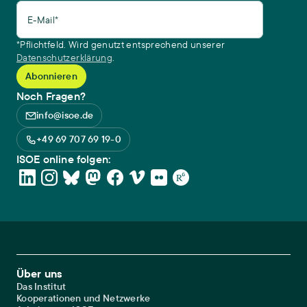
E-Mail*
*Pflichtfeld. Wird genutzt entsprechend unserer
Datenschutzerklärung
.
Noch Fragen?
info@isoe.de
+49 69 707 69 19-0
ISOE online folgen:
Footer Main Navigation
Über uns
Das Institut
Kooperationen und Netzwerke