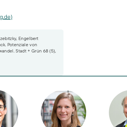
ag.de)
rzebitzky, Engelbert
ck. Potenziale von
andel. Stadt + Grün 68 (5),
n
ffner
Dr. Fanny Frick-Trzebitzky
Dr. Eng