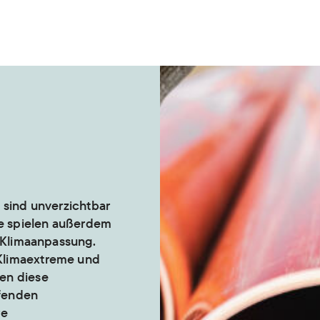
 sind unverzichtbar
ie spielen außerdem
r Klimaanpassung.
Klimaextreme und
en diese
ifenden
re