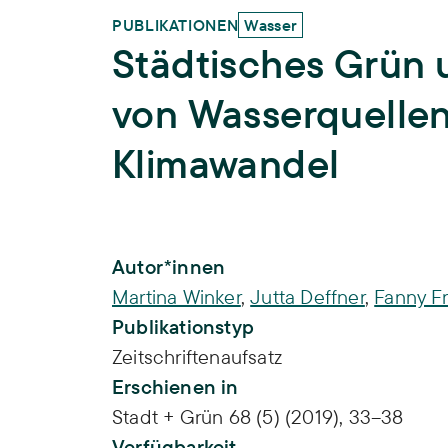
PUBLIKATIONEN
Wasser
Städtisches Grün u
von Wasserquellen
Klimawandel
Publikations-Infos
Autor*innen
Martina Winker
,
Jutta Deffner
,
Fanny Fr
Publikationstyp
Zeitschriftenaufsatz
Erschienen in
Stadt + Grün 68 (5) (2019), 33–38
Verfügbarkeit