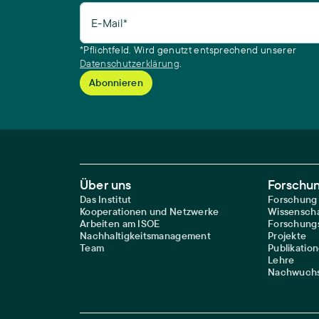
E-Mail*
*Pflichtfeld. Wird genutzt entsprechend unserer
Datenschutzerklärung
.
Footer Main Navigation
Über uns
Forschu
Das Institut
Forschung
Kooperationen und Netzwerke
Wissenscha
Arbeiten am ISOE
Forschungs
Nachhaltigkeitsmanagement
Projekte
Team
Publikatio
Lehre
Nachwuchs