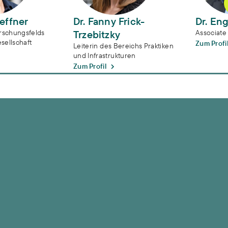
Deffner
Dr. Fanny Frick-
Dr. En
orschungsfelds
Trzebitzky
Associate
sellschaft
Zum Profi
Leiterin des Bereichs Praktiken
und Infrastrukturen
Zum Profil
e städtischer Versorgungssysteme zur Klimagerechtigkei