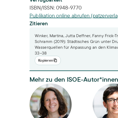
ISBN/ISSN:
0948-9770
Publikation online abrufen (patzerverl
Zitieren
Winker, Martina, Jutta Deffner, Fanny Frick-T
Schramm (2019): Städtisches Grün unter Dru
Wasserquellen für Anpassung an den Klimaw
33–38
Kopieren
Mehr zu den ISOE-Autor*inne
Dr.-Ing. Martina Winker
Dr. Jutta De