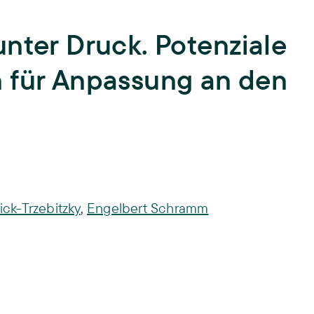
Lehre
nter Druck. Potenziale
Hochschullehre und
Biodiversität
Nachwuchsbildung,
 für Anpassung an den
Lehrende,
Lehrveranstaltungen,
Landnutzung
Abschlussarbeiten,
ISOE-Lecture
Schadstoffrisiken
Nachwuchsgruppe regulate
Transformation
ick-Trzebitzky
,
Engelbert Schramm
Wissen und Partizipation