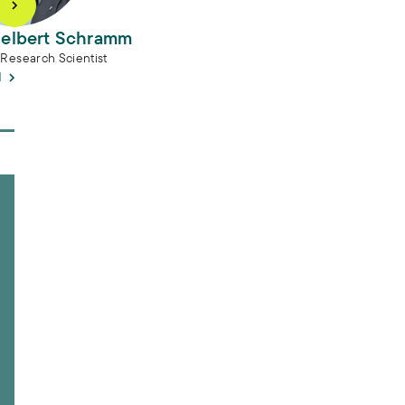
gelbert Schramm
 Research Scientist
l
t (Anschlussprojekt)