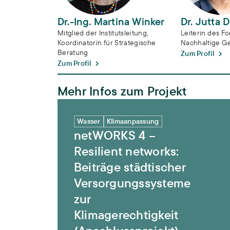
Dr.-Ing. Martina Winker
Dr. Jutta 
Mitglied der Institutsleitung,
Leiterin des F
Koordinatorin für Strategische
Nachhaltige Ge
Beratung
Zum Profil
Zum Profil
Mehr Infos zum Projekt
netWORKS 4 – Resilient networks: Beiträg
Wasser
Klimaanpassung
netWORKS 4 –
Resilient networks:
Beiträge städtischer
Versorgungssysteme
zur
Klimagerechtigkeit