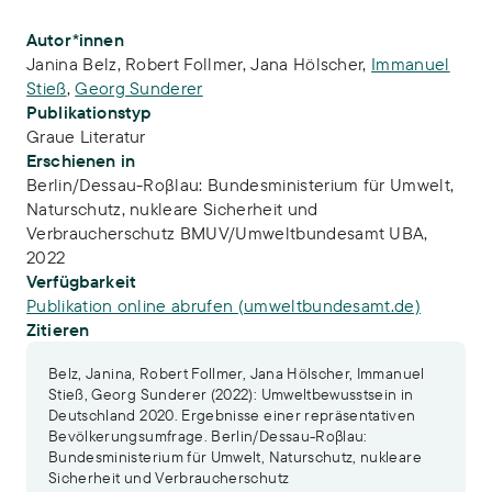
Publikations-Infos
Autor*innen
Janina Belz
,
Robert Follmer
,
Jana Hölscher
,
Immanuel
Stieß
,
Georg Sunderer
Publikationstyp
Graue Literatur
Erschienen in
Berlin/Dessau-Roβlau: Bundesministerium für Umwelt,
Naturschutz, nukleare Sicherheit und
Verbraucherschutz BMUV/Umweltbundesamt UBA,
2022
Verfügbarkeit
Publikation online abrufen (umweltbundesamt.de)
Zitieren
Belz, Janina, Robert Follmer, Jana Hölscher, Immanuel
Stieß, Georg Sunderer (2022): Umweltbewusstsein in
Deutschland 2020. Ergebnisse einer repräsentativen
Bevölkerungsumfrage. Berlin/Dessau-Roβlau:
Bundesministerium für Umwelt, Naturschutz, nukleare
Sicherheit und Verbraucherschutz