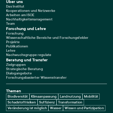
Footer Main Navigation
Über uns
Das Institut
Kooperationen und Netzwerke
Arbeiten am ISOE
Nachhaltigkeitsmanagement
Team
Forschung und Lehre
Forschung
Wissenschaftliche Bereiche und Forschungsfelder
Projekte
Publikationen
Lehre
Nachwuchsgruppe regulate
Beratung und Transfer
Zielgruppen
Strategische Beratung
Dialogangebote
Forschungsbasierter Wissenstransfer
Themen
Biodiversität
Klimaanpassung
Landnutzung
Mobilität
Schadstoffrisiken
Suffizienz
Transformation
Veränderung ist möglich
Wasser
Wissen und Partizipation