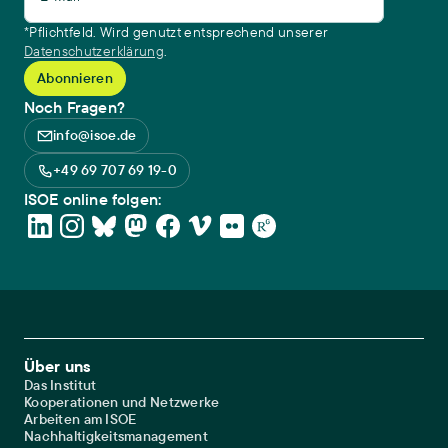
*Pflichtfeld. Wird genutzt entsprechend unserer
Datenschutzerklärung
.
Noch Fragen?
info@isoe.de
+49 69 707 69 19-0
ISOE online folgen:
Footer Main Navigation
Über uns
Das Institut
Kooperationen und Netzwerke
Arbeiten am ISOE
Nachhaltigkeitsmanagement