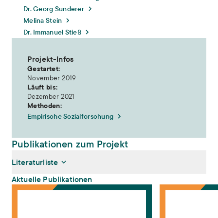
Dr. Georg Sunderer
Melina Stein
Dr. Immanuel Stieß
Projekt-Infos
Gestartet:
November 2019
Läuft bis:
Dezember 2021
Methoden:
Empirische Sozialforschung
Publikationen zum Projekt
Literaturliste
Aktuelle Publikationen
Umweltbewusstsein in Deutschland 2020. Ergebnisse einer repräs
Transformative Umw
Belz, Janina, Robert Follmer, Jana Hölscher, Immanuel Stieß,
Georg Sunderer (2022):
Umweltbewusstsein in Deutschland