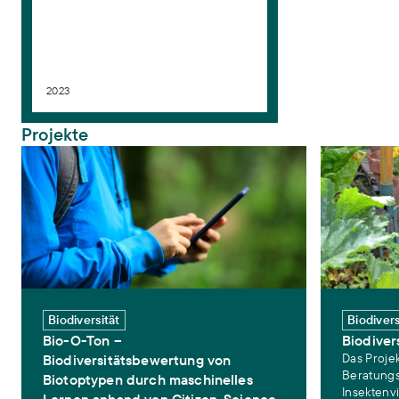
2023
Projekte
Bio-O-Ton – Biodiversitätsbewertung von Biotoptypen durch masc
Biodiversitäts
Biodiversität
Biodivers
Bio-O-Ton –
Biodiver
Das Proje
Biodiversitätsbewertung von
Beratungs
Biotoptypen durch maschinelles
Insektenvi