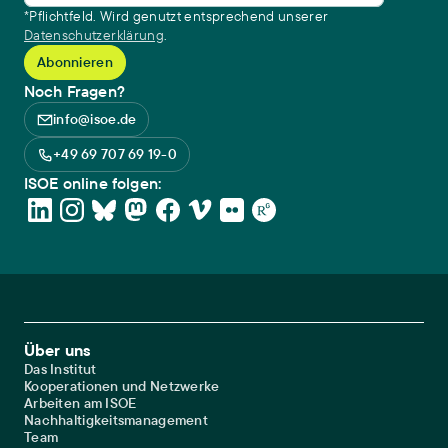
*Pflichtfeld. Wird genutzt entsprechend unserer
Datenschutzerklärung
.
Noch Fragen?
info@isoe.de
+49 69 707 69 19-0
ISOE online folgen:
Footer Main Navigation
Über uns
Das Institut
Kooperationen und Netzwerke
Arbeiten am ISOE
Nachhaltigkeitsmanagement
Team