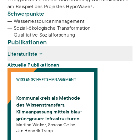
am Beispiel des Projektes HypoWave+.
Schwerpunkte
Wasserressourcenmanagement
Sozial-ökologische Transformation
Qualitative Sozialforschung
Publikationen
Literaturliste
Aktuelle Publikationen
Kommunalkreis als Methode des Wissenstransfers. Klimaanpassung m
WISSENSCHAFTSMANAGEMENT
Winker, Martina, Soscha Gelbe, Jan Hendrik Trapp (2023):
Kommunalkreis als Methode des Wissenstransfers.
Klimaanpassung mittels blau-grün-grauer Infrastrukturen
.
Kommunalkreis als Methode
Wissenschaftsmanagement
des Wissenstransfers.
Klimaanpassung mittels blau-
grün-grauer Infrastrukturen
Martina Winker,
Soscha Gelbe,
Jan Hendrik Trapp