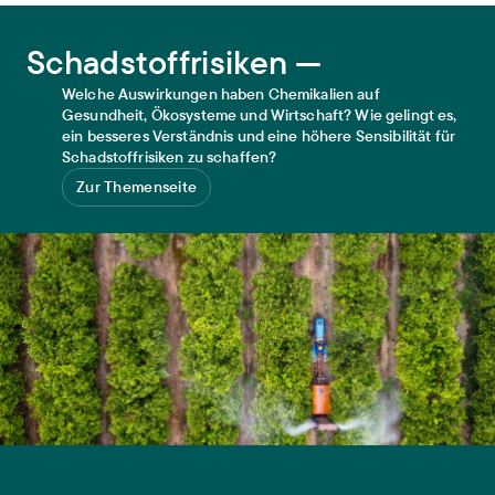
Schadstoffrisiken
Schadstoffrisiken —
Welche Auswirkungen haben Chemikalien auf
Gesundheit, Ökosysteme und Wirtschaft? Wie gelingt es,
ein besseres Verständnis und eine höhere Sensibilität für
Schadstoffrisiken zu schaffen?
Zur Themenseite