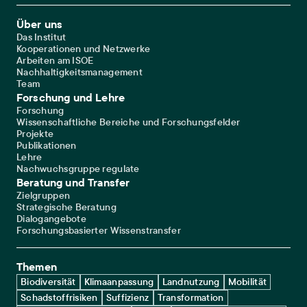
Footer Main Navigation
Über uns
Das Institut
Kooperationen und Netzwerke
Arbeiten am ISOE
Nachhaltigkeitsmanagement
Team
Forschung und Lehre
Forschung
Wissenschaftliche Bereiche und Forschungsfelder
Projekte
Publikationen
Lehre
Nachwuchsgruppe regulate
Beratung und Transfer
Zielgruppen
Strategische Beratung
Dialogangebote
Forschungsbasierter Wissenstransfer
Themen
Biodiversität
Klimaanpassung
Landnutzung
Mobilität
Schadstoffrisiken
Suffizienz
Transformation