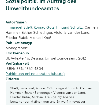
Sozialpolitik. Im Auftrag des
Umweltbundesamtes
Publikations-Infos
Autor*innen
Immanuel Stieß
,
Konrad Götz
,
Irmgard Schultz
,
Carmen
Hammer
,
Esther Schietinger
,
Victoria van der Land
,
Frieder Rubik
,
Michael Kreß
Publikationstyp
Monographie
Erschienen in
UBA-Texte 46, Dessau: Umweltbundesamt, 2012
Verfügbarkeit
ISBN/ISSN:
1862-4804
Publikation online abrufen (uba.de)
Zitieren
Stieß, Immanuel, Konrad Götz, Irmgard Schultz, Carmen
Hammer, Esther Schietinger, Victoria van der Land,
Frieder Rubik, Michael Kreß (2012): Analyse
bestehender Maβnahmen und Entwurf innovativer