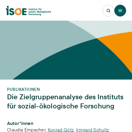
Open 
PUBLIKATIONEN
Die Zielgruppenanalyse des Instituts
für sozial-ökologische Forschung
Publikations-Infos
Autor*innen
Claudia Empacher
,
Konrad Götz
,
Irmgard Schultz