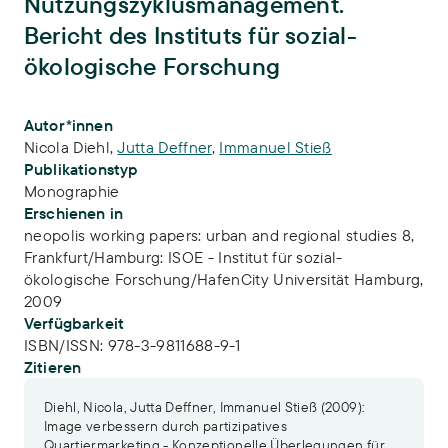
Nutzungszyklusmanagement.
Bericht des Instituts für sozial-
ökologische Forschung
Publikations-Infos
Autor*innen
Nicola Diehl
,
Jutta Deffner
,
Immanuel Stieß
Publikationstyp
Monographie
Erschienen in
neopolis working papers: urban and regional studies 8,
Frankfurt/Hamburg: ISOE - Institut für sozial-
ökologische Forschung/HafenCity Universität Hamburg,
2009
Verfügbarkeit
ISBN/ISSN:
978-3-9811688-9-1
Zitieren
Diehl, Nicola, Jutta Deffner, Immanuel Stieß (2009):
Image verbessern durch partizipatives
Quartiermarketing - Konzeptionelle Überlegungen für