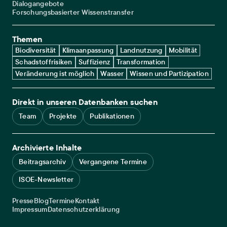
Dialogangebote
Forschungsbasierter Wissenstransfer
Themen
Biodiversität
Klimaanpassung
Landnutzung
Mobilität
Schadstoffrisiken
Suffizienz
Transformation
Veränderung ist möglich
Wasser
Wissen und Partizipation
Direkt in unseren Datenbanken suchen
Team
Projekte
Publikationen
Archivierte Inhalte
Beitragsarchiv
Vergangene Termine
ISOE-Newsletter
Service navigation
Presse
Blog
Termine
Kontakt
Legal navigation
Impressum
Datenschutzerklärung