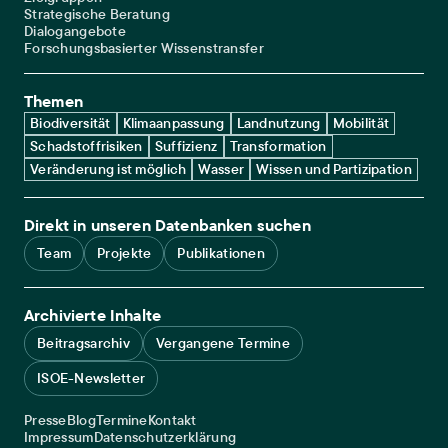
Strategische Beratung
Dialogangebote
Forschungsbasierter Wissenstransfer
Themen
Biodiversität
Klimaanpassung
Landnutzung
Mobilität
Schadstoffrisiken
Suffizienz
Transformation
Veränderung ist möglich
Wasser
Wissen und Partizipation
Direkt in unseren Datenbanken suchen
Team
Projekte
Publikationen
Archivierte Inhalte
Beitragsarchiv
Vergangene Termine
ISOE-Newsletter
Service navigation
Presse
Blog
Termine
Kontakt
Legal navigation
Impressum
Datenschutzerklärung