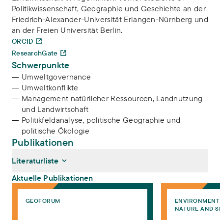
Politikwissenschaft, Geographie und Geschichte an der
Friedrich-Alexander-Universität Erlangen-Nürnberg und
an der Freien Universität Berlin.
ORCID
ResearchGate
Schwerpunkte
Umweltgovernance
Umweltkonflikte
Management natürlicher Ressourcen, Landnutzung
und Landwirtschaft
Politikfeldanalyse, politische Geographie und
politische Ökologie
Publikationen
Literaturliste
Aktuelle Publikationen
Stakeholders’ conflicting orders and classifications of the environ
Social-ecological 
GEOFORUM
ENVIRONMENT 
Kuhn, David, Markus Rauchecker (2026):
Natur als
NATURE AND S
Konfliktpartei – Umweltkonflikte als sozial-ökologische Konflikte